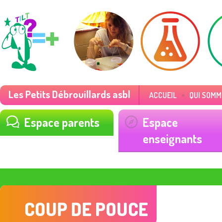
Les Petits Débrouillards asbl
ACCUEIL
QUI SOMM
Espace parents
Espace
enseignants
COUP DE POUCE