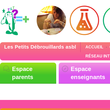
Les Petits Débrouillards asbl
ACCUEIL
RÉSEAU IN
Espace
Espace
parents
enseignants