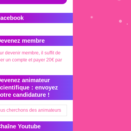
Facebook
Devenez membre
r devenir membre, il suffit de
éer un compte et payer 20€ par
evenez animateur
cientifique : envoyez
otre candidature !
us cherchons des animateurs
haîne Youtube