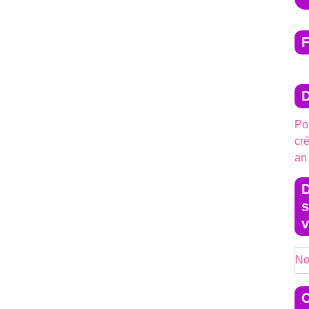
Pou
cr
an
D
s
v
No
C