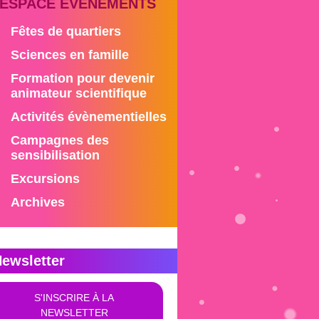
ESPACE ÉVÉNEMENTS
Fêtes de quartiers
Sciences en famille
Formation pour devenir
animateur scientifique
Activités évènementielles
Campagnes des
sensibilisation
Excursions
Archives
ewsletter
S'INSCRIRE À LA
NEWSLETTER