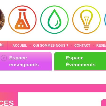
bl
ACCUEIL
QUI SOMMES-NOUS ?
CONTACT
RÉSE
Espace
Espace
enseignants
Événements
CES