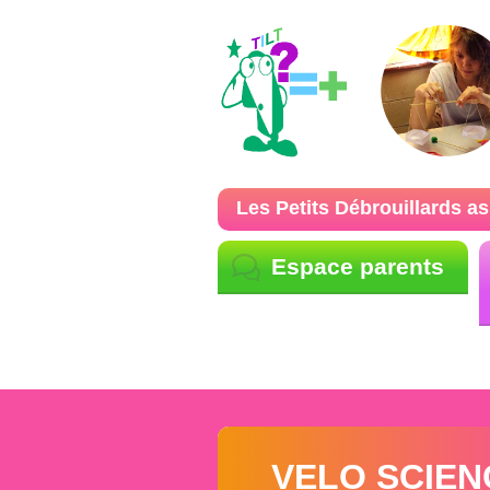
Les Petits Débrouillards as
Espace parents
VELO SCIEN