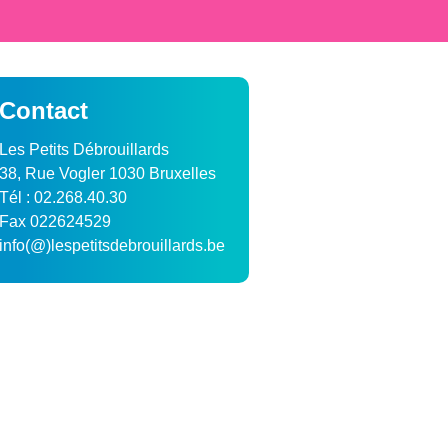
Contact
Les Petits Débrouillards
38, Rue Vogler 1030 Bruxelles
Tél : 02.268.40.30
Fax 022624529
info(@)lespetitsdebrouillards.be