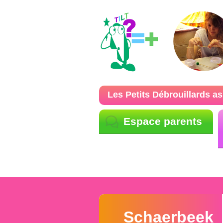
Les Petits Débrouillards as
Espace parents
Schaerbeek