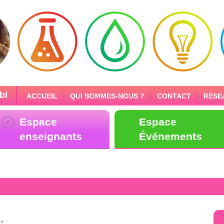
bl
ACCUEIL
QUI SOMMES-NOUS ?
CONTACT
RÉSE
Espace
Espace
enseignants
Événements
>