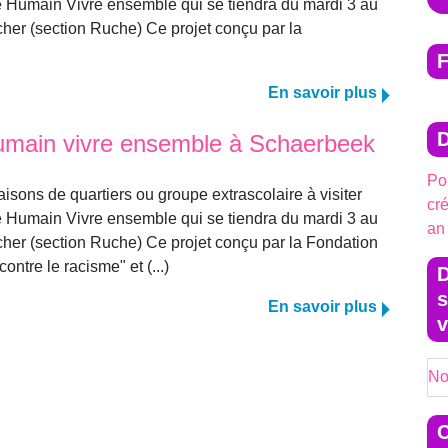
tre Humain Vivre ensemble qui se tiendra du mardi 3 au
ischer (section Ruche) Ce projet conçu par la
En savoir plus
umain vivre ensemble à Schaerbeek
Pou
isons de quartiers ou groupe extrascolaire à visiter
cr
tre Humain Vivre ensemble qui se tiendra du mardi 3 au
an
ischer (section Ruche) Ce projet conçu par la Fondation
ontre le racisme" et (...)
D
s
En savoir plus
v
No
C