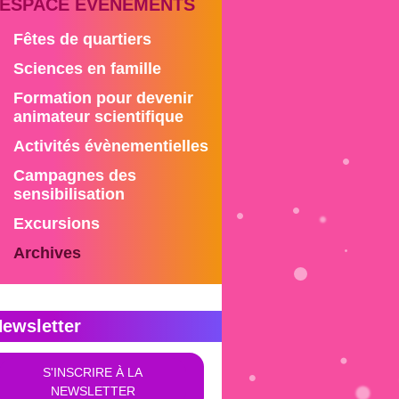
ESPACE ÉVÉNEMENTS
Fêtes de quartiers
Sciences en famille
Formation pour devenir
animateur scientifique
Activités évènementielles
Campagnes des
sensibilisation
Excursions
Archives
ewsletter
S'INSCRIRE À LA
NEWSLETTER