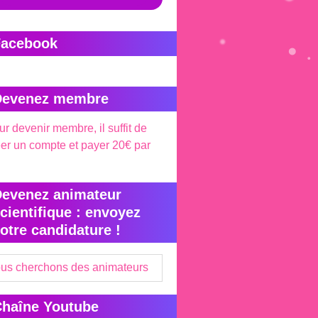
Facebook
Devenez membre
r devenir membre, il suffit de
éer un compte et payer 20€ par
evenez animateur
cientifique : envoyez
otre candidature !
us cherchons des animateurs
haîne Youtube