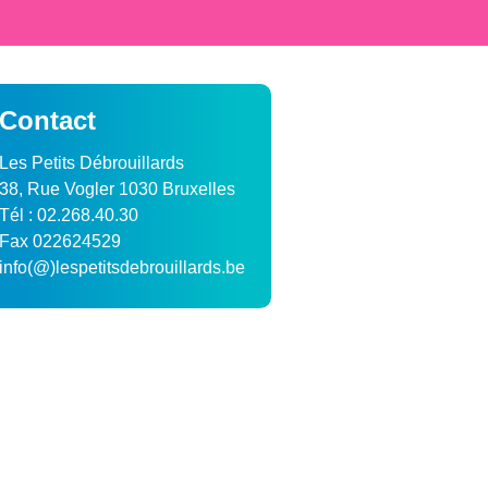
Contact
Les Petits Débrouillards
38, Rue Vogler 1030 Bruxelles
Tél : 02.268.40.30
Fax 022624529
info(@)lespetitsdebrouillards.be