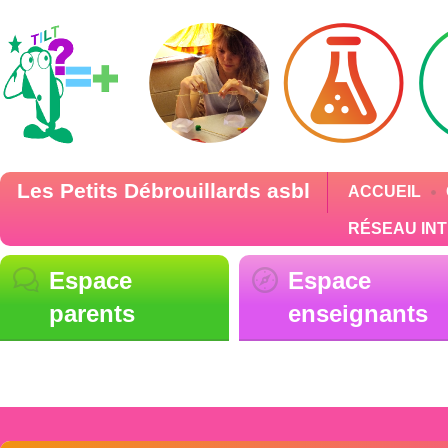
Les Petits Débrouillards asbl
ACCUEIL
RÉSEAU IN
Espace
Espace
parents
enseignants