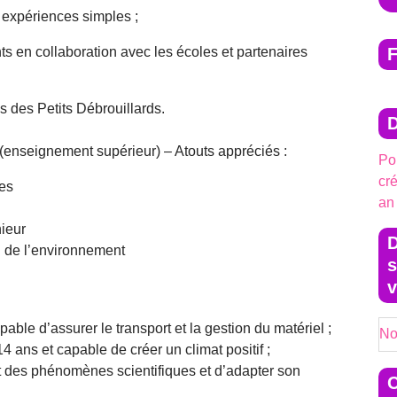
s expériences simples ;
ts en collaboration avec les écoles et partenaires
s des Petits Débrouillards.
(enseignement supérieur) – Atouts appréciés :
Pou
cr
ues
an
nieur
D
n de l’environnement
s
v
ble d’assurer le transport et la gestion du matériel ;
No
14 ans et capable de créer un climat positif ;
 des phénomènes scientifiques et d’adapter son
C