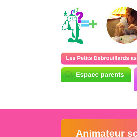
Les Petits Débrouillards as
Espace parents
Animateur sc