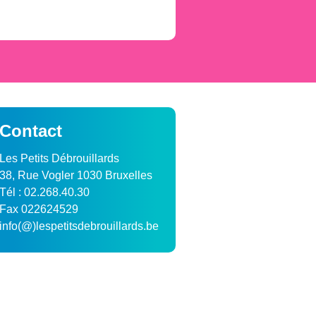
Contact
Les Petits Débrouillards
38, Rue Vogler 1030 Bruxelles
Tél : 02.268.40.30
Fax 022624529
info(@)lespetitsdebrouillards.be