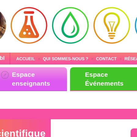
bl
ACCUEIL
QUI SOMMES-NOUS ?
CONTACT
RÉSE
Espace
Espace
enseignants
Événements
ientifique