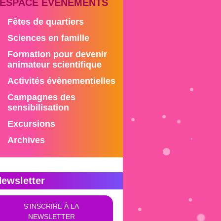
ESPACE ÉVÉNEMENTS
Fêtes de quartiers
Sciences en famille
Formation pour devenir
animateur scientifique
Activités évènementielles
Campagnes des
sensibilisation
Excursions
Archives
ewsletter
S'INSCRIRE À LA
NEWSLETTER