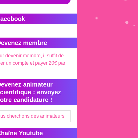
Facebook
Devenez membre
r devenir membre, il suffit de
éer un compte et payer 20€ par
evenez animateur
cientifique : envoyez
otre candidature !
us cherchons des animateurs
haîne Youtube