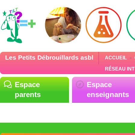
Les Petits Débrouillards asbl
ACCUEIL
RÉSEAU IN
Espace
Espace
parents
enseignants