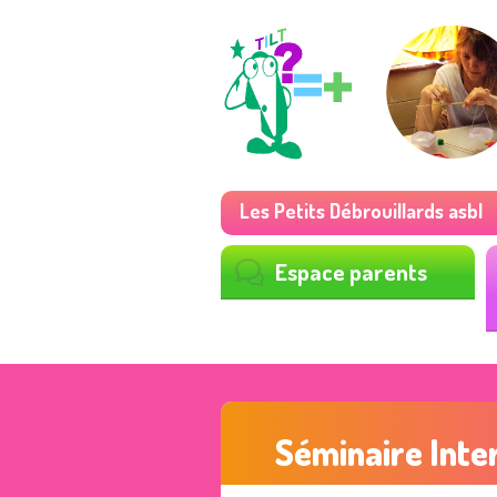
Les Petits Débrouillards asbl
Espace parents
Séminaire Inte