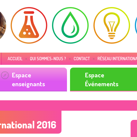
ACCUEIL
QUI SOMMES-NOUS ?
CONTACT
RÉSEAU INTERNATION
Espace
Espace
enseignants
Événements
rnational 2016