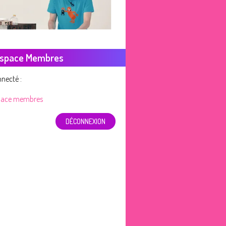
space Membres
necté :
pace membres
DÉCONNEXION