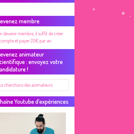
evenez membre
r devenir membre, il suffit de créer
compte et payer 20€ par an
evenez animateur
cientifique : envoyez votre
andidature !
us cherchons des animateurs
haîne Youtube d’expériences