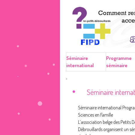
Séminaire
Programme
international
séminaire
>
Séminaire internat
Séminaire international Progr
Sciences en Famille
L’association belge des Petits D
Débrouillards organisent un sém