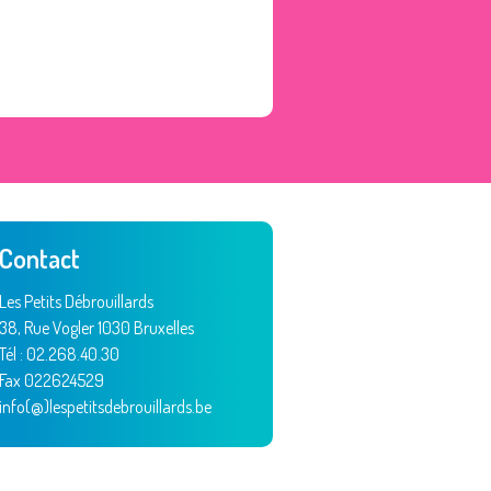
Contact
Les Petits Débrouillards
38, Rue Vogler 1030 Bruxelles
Tél : 02.268.40.30
Fax 022624529
info(@)lespetitsdebrouillards.be