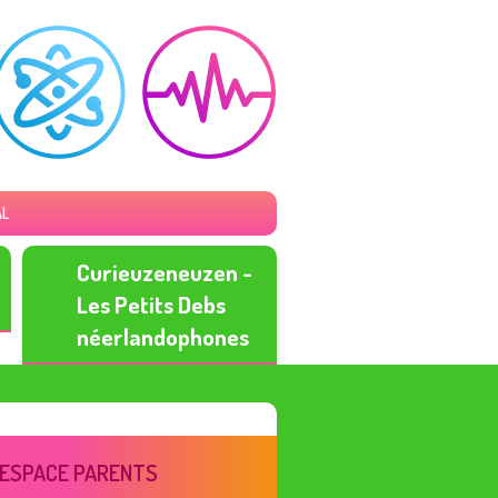
AL
Curieuzeneuzen -
Les Petits Debs
néerlandophones
ESPACE PARENTS