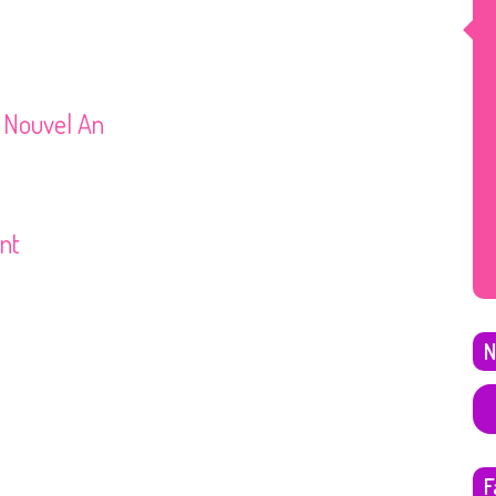
 Nouvel An
nt
N
F