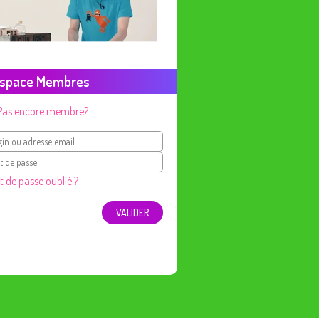
space Membres
Pas encore membre?
 de passe oublié ?