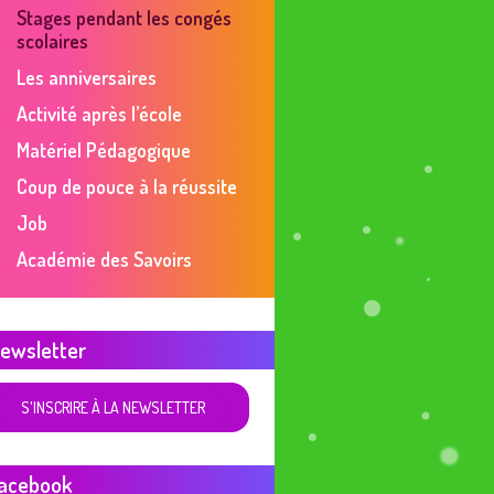
Stages pendant les congés
scolaires
Les anniversaires
Activité après l’école
Matériel Pédagogique
Coup de pouce à la réussite
Job
Académie des Savoirs
ewsletter
S'INSCRIRE À LA NEWSLETTER
acebook