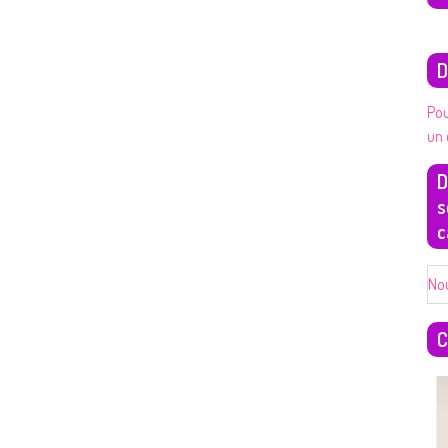
D
Pou
un 
D
s
c
No
C