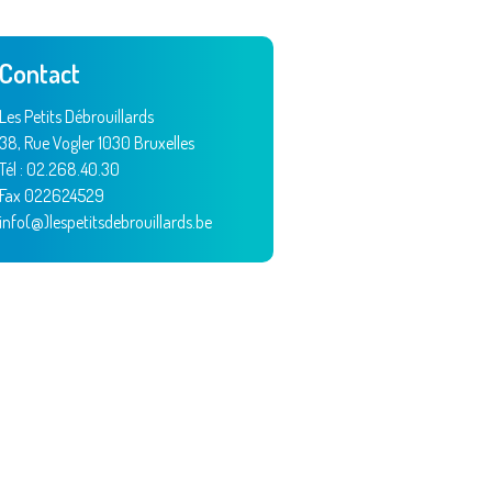
Contact
Les Petits Débrouillards
38, Rue Vogler 1030 Bruxelles
Tél : 02.268.40.30
Fax 022624529
info(@)lespetitsdebrouillards.be