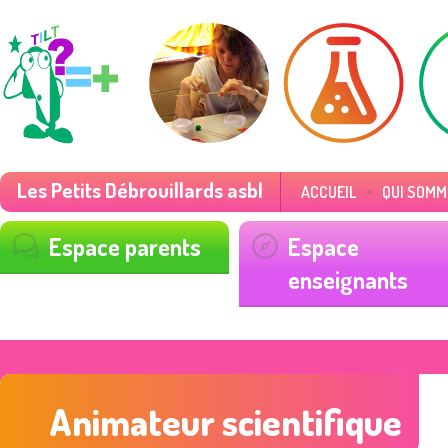
Les Petits Débrouillards asbl
ACCUEIL
QUI SOMM
Espace parents
Espace
enseignants
Animateur scientifique