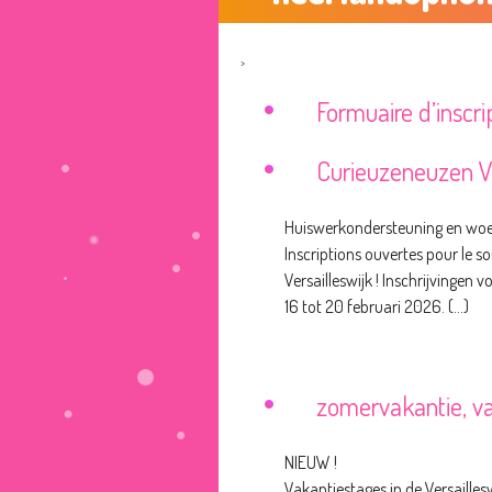
>
Formuaire d’inscr
Curieuzeneuzen Ve
Huiswerkondersteuning en woen
Inscriptions ouvertes pour le so
Versailleswijk ! Inschrijvingen
16 tot 20 februari 2026. (...)
zomervakantie, va
NIEUW !
Vakantiestages in de Versaillesw