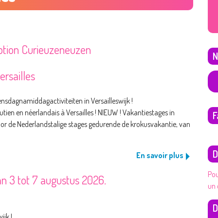
iption Curieuzeneuzen
N
rsailles
sdagnamiddagactiviteiten in Versailleswijk !
utien en néerlandais à Versailles ! NIEUW ! Vakantiestages in
F
 voor de Nederlandstalige stages gedurende de krokusvakantie, van
D
En savoir plus
Pou
n 3 tot 7 augustus 2026.
un 
D
ijk !