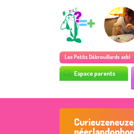
Les Petits Débrouillards asbl
Espace parents
Curieuzeneuzen
néerlandopho