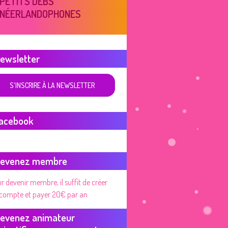
PETITS DEBS
NÉERLANDOPHONES
ewsletter
S'INSCRIRE À LA NEWSLETTER
acebook
evenez membre
r devenir membre, il suffit de créer
compte et payer 20€ par an
evenez animateur