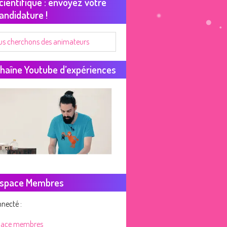
cientifique : envoyez votre
andidature !
us cherchons des animateurs
haîne Youtube d’expériences
space Membres
necté :
pace membres