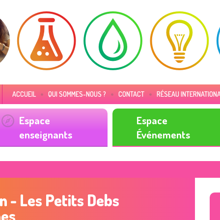
ACCUEIL
QUI SOMMES-NOUS ?
CONTACT
RÉSEAU INTERNATION
Espace
Espace
enseignants
Événements
 - Les Petits Debs
nes