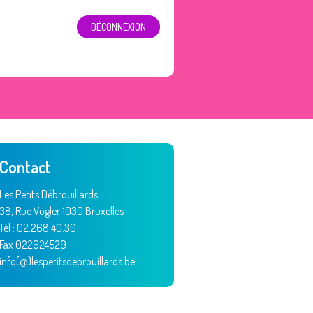
DÉCONNEXION
Contact
Les Petits Débrouillards
38, Rue Vogler 1030 Bruxelles
Tél : 02.268.40.30
Fax 022624529
info(@)lespetitsdebrouillards.be