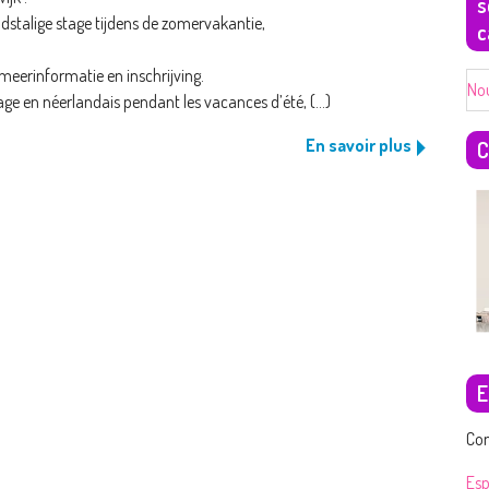
s
dstalige stage tijdens de zomervakantie,
c
meerinformatie en inschrijving.
No
age en néerlandais pendant les vacances d’été, (...)
En savoir plus
C
E
Con
Es