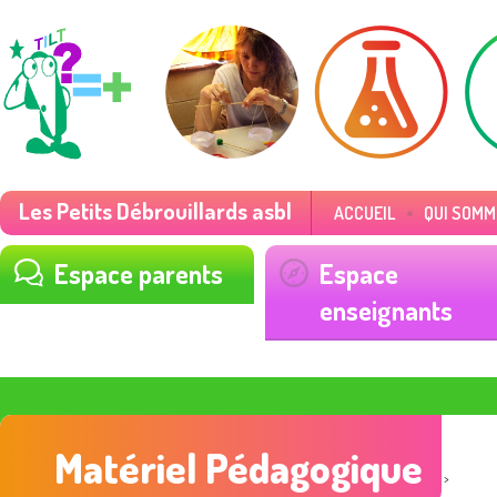
Les Petits Débrouillards asbl
ACCUEIL
QUI SOMM
Espace parents
Espace
enseignants
Matériel Pédagogique
>