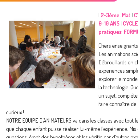
|
2-3ème. Mat
|
C
9-10 ANS
|
CYCLE 
pratiques
|
FORM
Chers enseignants
Les animations sci
Débrouillards en c
expériences simpl
explorer le monde 
la technologie. Qu
un sujet, complét
faire connaître de
curieux !
NOTRE EQUIPE D’ANIMATEURS va dans les classes avec tout le
que chaque enfant puisse réaliser lui-même l’expérience. Mis e
questions, émet des hypothèses et les vérifie par d’autres e