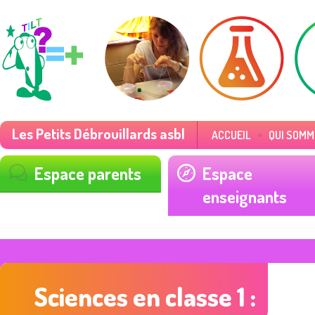
Les Petits Débrouillards asbl
ACCUEIL
QUI SOMM
Espace parents
Espace
enseignants
Sciences en classe 1 :